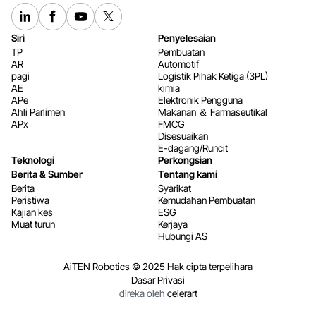
Siri
Penyelesaian
TP
Pembuatan
AR
Automotif
pagi
Logistik Pihak Ketiga (3PL)
AE
kimia
APe
Elektronik Pengguna
Ahli Parlimen
Makanan ＆ Farmaseutikal
APx
FMCG
Disesuaikan
E-dagang/Runcit
Teknologi
Perkongsian
Berita & Sumber
Tentang kami
Berita
Syarikat
Peristiwa
Kemudahan Pembuatan
Kajian kes
ESG
Muat turun
Kerjaya
Hubungi AS
AiTEN Robotics © 2025 Hak cipta terpelihara
Dasar Privasi
direka oleh
celerart