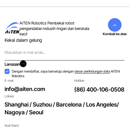
AiTEN Robotics Pembekal robot
pengendalian industri ringan dan berskala
kecil
Kembali ke atas
Kekal dalam gelung
E-
mel
Langgan
Langgan
Penerimaan
Dengan mendaftar, saya bersetuju dengan
dasar perlindungan data
AiTEN
Robotics
E-mel
Hotline
info@aiten.com
(86) 400-106-0508
Lokasi
Shanghai / Suzhou / Barcelona / Los Angeles/
Nagoya / Seoul
Ikuti Kami