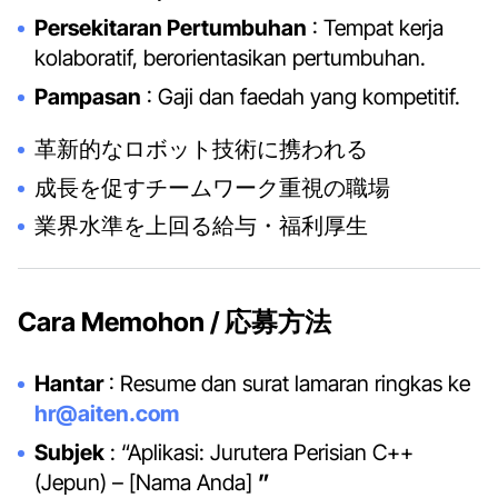
Persekitaran Pertumbuhan
: Tempat kerja
kolaboratif, berorientasikan pertumbuhan.
Pampasan
: Gaji dan faedah yang kompetitif.
革新的なロボット技術に携われる
成長を促すチームワーク重視の職場
業界水準を上回る給与・福利厚生
Cara Memohon / 応募方法
Hantar
: Resume dan surat lamaran ringkas ke
hr@aiten.com
Subjek
: “Aplikasi: Jurutera Perisian C++
(Jepun) – [Nama Anda]
”