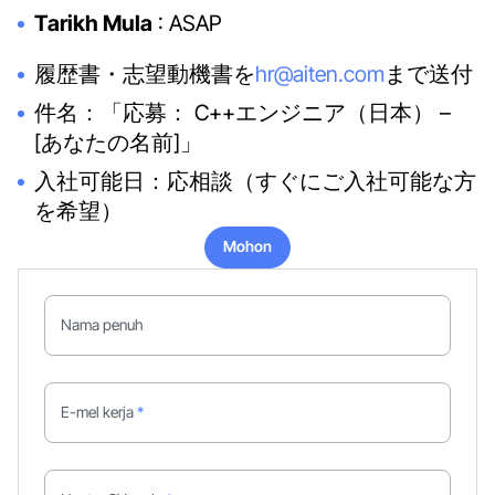
Tarikh Mula
: ASAP
履歴書・志望動機書を
hr@aiten.com
まで送付
件名：「応募： C++エンジニア（日本） –
[あなたの名前]」
入社可能日：応相談（すぐにご入社可能な方
を希望）
Mohon
Mohon
Nama penuh
E-mel kerja
*