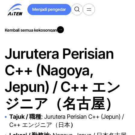
Langkau
Menjadi pengedar
ke
Menjadi pengedar
Kandungan
Utama
Kembali semua kekosongan
Kembali semua kekosongan
Jurutera Perisian
C++ (Nagoya,
Jepun) / C++ エン
ジニア（名古屋）
Tajuk / 職種
: Jurutera Perisian C++ (Jepun) /
C++ エンジニア（日本
）