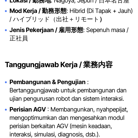
Lokasi / 勤務地
: Nagoya, Jepun / 日本名古屋
Mod Kerja / 勤務形態
: Hibrid (Di Tapak + Jauh)
/ ハイブリッド（出社＋リモート
）
Jenis Pekerjaan / 雇用形態
: Sepenuh masa /
正社員
Tanggungjawab Kerja / 業務内容
Pembangunan & Pengujian
:
Bertanggungjawab untuk pembangunan dan
ujian pengurusan robot dan sistem interaksi.
Perisian AGV
: Membangunkan, nyahpepijat,
mengoptimumkan dan mengesahkan modul
perisian berkaitan AGV (mesin keadaan,
interaksi, simulasi, diagnosis, dsb.).