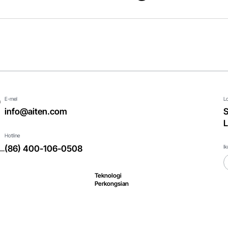
E-mel
L
a
info@aiten.com
S
L
Hotline
Ik
(86) 400-106-0508
Teknologi
Perkongsian