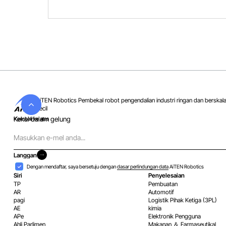
AiTEN Robotics Pembekal robot pengendalian industri ringan dan berskal
kecil
Kekal dalam gelung
Kembali ke atas
E-
mel
Langgan
Langgan
Penerimaan
Dengan mendaftar, saya bersetuju dengan
dasar perlindungan data
AiTEN Robotics
Siri
Penyelesaian
TP
Pembuatan
AR
Automotif
pagi
Logistik Pihak Ketiga (3PL)
AE
kimia
APe
Elektronik Pengguna
Ahli Parlimen
Makanan ＆ Farmaseutikal