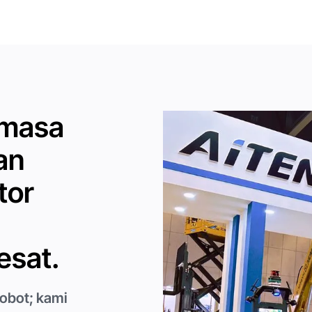
 masa
an
tor
esat.
obot; kami