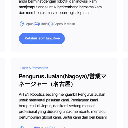
anda berminat dengan robotik dan inovasi, kami
menjemput anda untuk berkembang bersama kami
dan membentuk masa depan logistik pintar.
Jepun
Hibrid
Sepenuh masa
Ketahui lebih lanjut
Ketahui lebih lanjut
Jualan & Pemasaran
Pengurus Jualan(Nagoya)/営業マ
ネージャー（名古屋）
AiTEN Robotics sedang mengambil Pengurus Jualan
untuk menyertai pasukan kami. Perniagaan kami
beroperasi di Jepun, dan kami sedang mencari
profesional yang didorong untuk membantu memacu
pertumbuhan global kami. Sertai kami dan beri kesan!