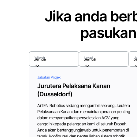
Jika anda ber
pasukan
Wilayah
Lokasi
Je
Semua
Semua
S
Jabatan Projek
Jurutera Pelaksana Kanan
(Dusseldorf)
AiTEN Robotics sedang mengambil seorang Jurutera
Pelaksanaan Kanan dan memainkan peranan penting
dalam menyampaikan penyelesaian AGV yang
canggih kepada pelanggan kami di seluruh Eropah.
Anda akan bertanggungjawab untuk penempatan di
tapak, konfigurasi dan pentauliahan sistem robotik