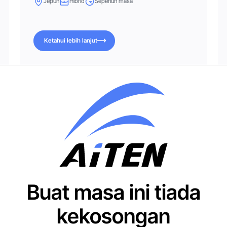
Jepun
Hibrid
Sepenuh masa
Ketahui lebih lanjut
Ketahui lebih lanjut
Buat masa ini tiada
kekosongan