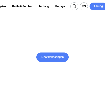
Hubungi
MS
gsian
Berita & Sumber
Tentang
Kerjaya
Hubungi
MS
a di AiTEN R
Lihat kekosongan
Lihat kekosongan