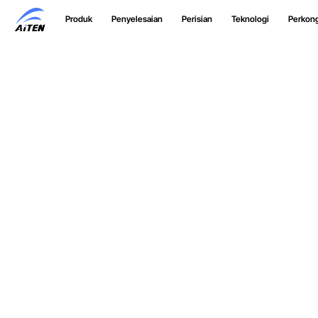
Langkau
Produk
Penyelesaian
Perisian
Teknologi
Perkon
ke
Kandungan
Utama
Bekerj