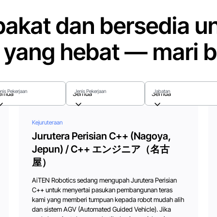
bakat dan bersedia u
 yang hebat — mari b
nis Pekerjaan
Jenis Pekerjaan
Jabatan
emua
Semua
Semua
Kejuruteraan
Jurutera Perisian C++ (Nagoya,
Jepun) / C++ エンジニア（名古
屋）
AiTEN Robotics sedang mengupah Jurutera Perisian
C++ untuk menyertai pasukan pembangunan teras
kami yang memberi tumpuan kepada robot mudah alih
dan sistem AGV (Automated Guided Vehicle). Jika