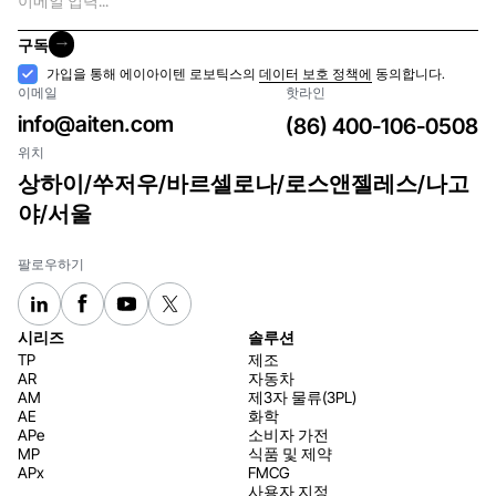
메
일
구독
구독
수
가입을 통해 에이아이텐 로보틱스의
데이터 보호 정책에
동의합니다.
이메일
핫라인
락
info@aiten.com
(86) 400-106-0508
위치
상하이/쑤저우/바르셀로나/로스앤젤레스/나고
야/서울
팔로우하기
시리즈
솔루션
TP
제조
AR
자동차
AM
제3자 물류(3PL)
AE
화학
APe
소비자 가전
MP
식품 및 제약
APx
FMCG
사용자 지정