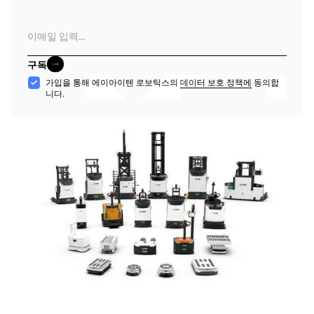
이
메
일
구독
구독
수
가입을 통해 에이아이텐 로보틱스의
데이터 보호 정책에
동의합
니다.
락