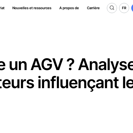
FR
iat
Nouvelles et ressources
A propos de
Carrière
FR
 un AGV ? Analys
teurs influençant l