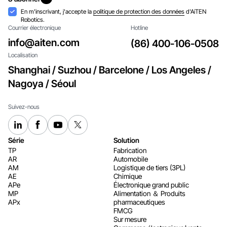
S'abonner
Acceptation
En m'inscrivant, j'accepte la
politique de protection des données
d'AiTEN
Robotics.
Courrier électronique
Hotline
info@aiten.com
(86) 400-106-0508
Localisation
Shanghai / Suzhou / Barcelone / Los Angeles /
Nagoya / Séoul
Suivez-nous
Série
Solution
TP
Fabrication
AR
Automobile
AM
Logistique de tiers (3PL)
AE
Chimique
APe
Électronique grand public
MP
Alimentation ＆ Produits
APx
pharmaceutiques
FMCG
Sur mesure