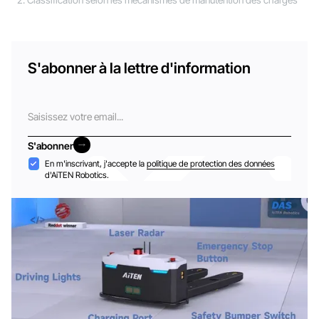
2. Classification selon les mécanismes de manutention des charges
S'abonner à la lettre d'information
Courriel
S'abonner
S'abonner
Acceptation
En m'inscrivant, j'accepte la
politique de protection des données
d'AiTEN Robotics.