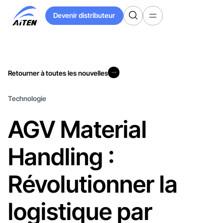
Skip
Devenir distributeur
to
Devenir distributeur
Main
Content
Retourner à toutes les nouvelles
Retourner à toutes les nouvelles
Technologie
AGV Material
Handling :
Révolutionner la
logistique par