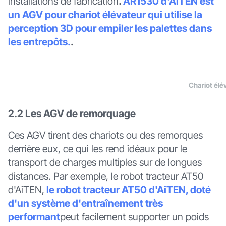
installations de fabrication
.
AR1530 d'AiTEN est
un AGV pour chariot élévateur qui utilise la
perception 3D pour empiler les palettes dans
les entrepôts.
.
Chariot él
2.2 Les AGV de remorquage
Ces AGV tirent des chariots ou des remorques
derrière eux, ce qui les rend idéaux pour le
transport de charges multiples sur de longues
distances. Par exemple, le robot tracteur AT50
d'AiTEN,
le robot tracteur AT50 d'AiTEN, doté
d'un système d'entraînement très
performant
peut facilement supporter un poids