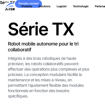
Série TX
Skip
Prendre contact
Produits
Solutions
Logiciel
Technologie
Partenar
to
Prendre contact
Main
Content
Série TX
Robot mobile autonome pour le tri
collaboratif
Intégrés à des bras robotiques de haute
précision, les robots collaboratifs peuvent
effectuer des opérations plus complexes et plus
précises. La conception modulaire facilite la
maintenance et les mises à niveau, en
permettant l'ajustement flexible des modules
fonctionnels en fonction des besoins
spécifiques.