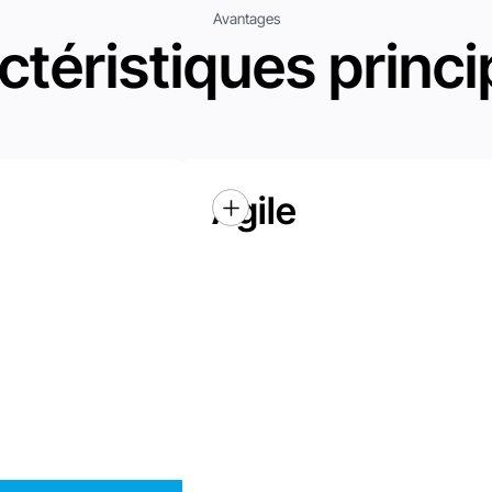
Avantages
ctéristiques princi
Agile