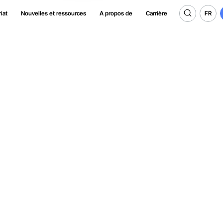
FR
iat
Nouvelles et ressources
A propos de
Carrière
FR