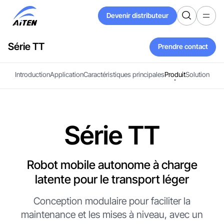
Skip
Devenir distributeur
to
Devenir distributeur
Main
Content
Série TT
Prendre contact
Prendre contact
Introduction
Application
Caractéristiques principales
Produit
Solution
Série TT
Robot mobile autonome à charge
latente pour le transport léger
Conception modulaire pour faciliter la
maintenance et les mises à niveau, avec un