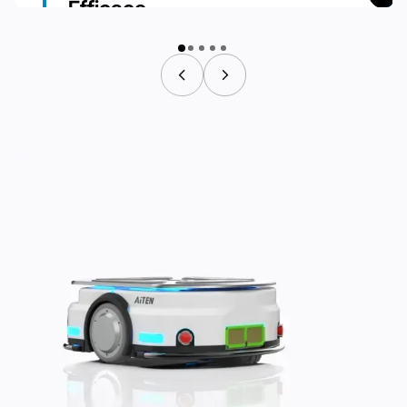
Efficace
Durée d'exécution prolongée :
Équipé d'une station de charge automatique pour une capacité
opérationnelle 24/7, ce qui se traduit par une augmentation de
40 % de l'efficacité.
Prénom
*
Courriel professionnel
*
Numéro de téléphone
*
Pays / Région
*