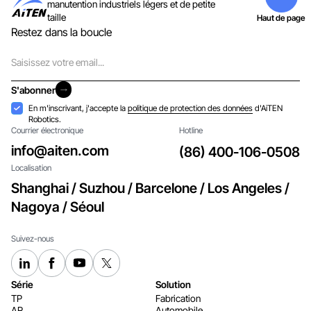
manutention industriels légers et de petite
taille
Haut de page
Restez dans la boucle
Courriel
S'abonner
S'abonner
Acceptation
En m'inscrivant, j'accepte la
politique de protection des données
d'AiTEN
Robotics.
Courrier électronique
Hotline
info@aiten.com
(86) 400-106-0508
Localisation
Shanghai / Suzhou / Barcelone / Los Angeles /
Nagoya / Séoul
Suivez-nous
Série
Solution
TP
Fabrication
AR
Automobile