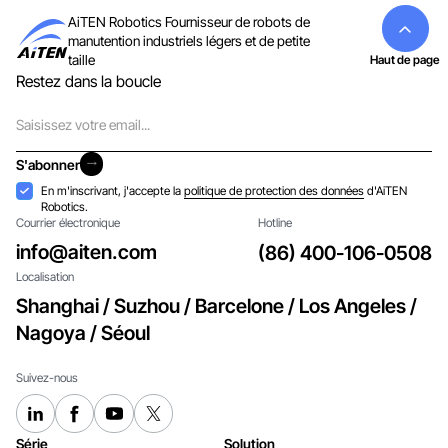
AiTEN Robotics Fournisseur de robots de
manutention industriels légers et de petite
taille
Haut de page
Restez dans la boucle
Courriel
S'abonner
S'abonner
Acceptation
En m'inscrivant, j'accepte la
politique de protection des données
d'AiTEN
Robotics.
Courrier électronique
Hotline
info@aiten.com
(86) 400-106-0508
Localisation
Shanghai / Suzhou / Barcelone / Los Angeles /
Nagoya / Séoul
Suivez-nous
Série
Solution