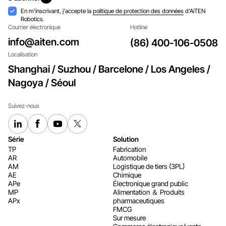
S'abonner
Acceptation
En m'inscrivant, j'accepte la
politique de protection des données
d'AiTEN
Robotics.
Courrier électronique
Hotline
info@aiten.com
(86) 400-106-0508
Localisation
Shanghai / Suzhou / Barcelone / Los Angeles /
Nagoya / Séoul
Suivez-nous
Série
Solution
TP
Fabrication
AR
Automobile
AM
Logistique de tiers (3PL)
AE
Chimique
APe
Électronique grand public
MP
Alimentation ＆ Produits
APx
pharmaceutiques
FMCG
Sur mesure