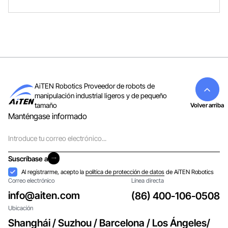
AiTEN Robotics Proveedor de robots de
manipulación industrial ligeros y de pequeño
tamaño
Volver arriba
Manténgase informado
Correo
electrónico
Suscríbase a
Suscríbase a
Aceptación
Al registrarme, acepto la
política de protección de datos
de AiTEN Robotics
Correo electrónico
Línea directa
info@aiten.com
(86) 400-106-0508
Ubicación
Shanghái / Suzhou / Barcelona / Los Ángeles/