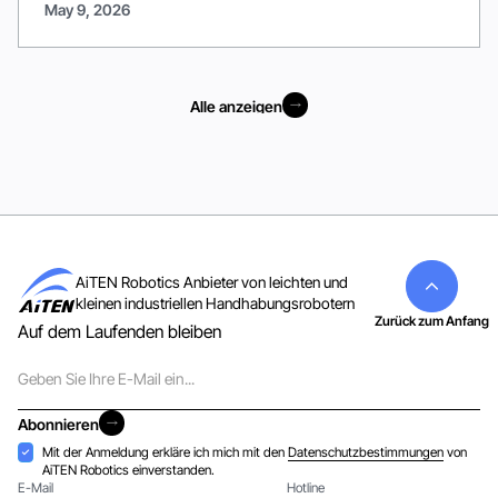
May 9, 2026
Alle anzeigen
Alle anzeigen
AiTEN Robotics Anbieter von leichten und
kleinen industriellen Handhabungsrobotern
Zurück zum Anfang
Auf dem Laufenden bleiben
E-
Mail
Abonnieren
Abonnieren
Akzeptanz
Mit der Anmeldung erkläre ich mich mit den
Datenschutzbestimmungen
von
AiTEN Robotics einverstanden.
E-Mail
Hotline