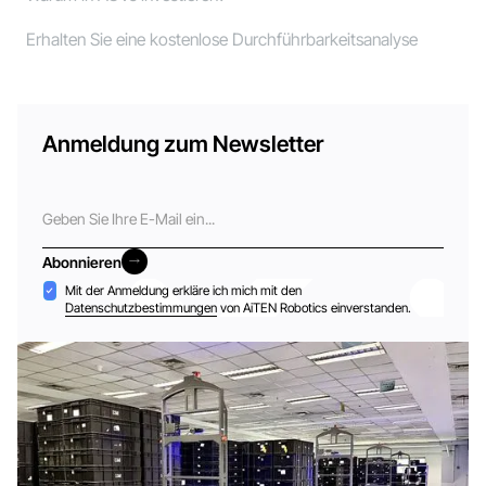
Erhalten Sie eine kostenlose Durchführbarkeitsanalyse
Anmeldung zum Newsletter
E-
Mail
Abonnieren
Abonnieren
Akzeptanz
Mit der Anmeldung erkläre ich mich mit den
Datenschutzbestimmungen
von AiTEN Robotics einverstanden.