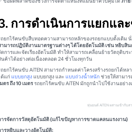
✅ ข้อผิดพลาดของช่วงการจัดตำแหน่งที่แม่นยำควบคุมได้
ภาย
3. การดำเนินการแยกและซ
รถยกไร้คนขับสืบทอดความสามารถหลักของรถยกแบบดั้งเดิม นั
สามารถปฏิบัติงานมาตรฐานต่างๆ ได้โดยอัตโนมัติ เช่น หยิบสิน
จัดการและจัดเรียงอัตโนมัติ ทำให้สามารถเคลื่อนย้ายวัตถุดิบระ
สินค้าได้อย่างต่อเนื่องตลอด 24 ชั่วโมงทุกวัน
รถยกไร้คนขับ AiTEN สามารถกำหนดค่าโครงสร้างรถยกได้หล
ได้แก่
แบบยกสูง
แบบยกสูง และ
แบบถ่วงน้ำหนัก
ช่วยให้สามาร
เมตร ถึง 10 เมตร
รถยกไร้คนขับ AiTEN มักถูกนำไปใช้งานอย่า
หุ่นยนต์ AiTEN ผสานเข้ากับส
การจัดการวัสดุอัตโนมัติ (แก้ไขปัญหาการขาดแคลนแรงงาน)
การหยิบและวางอัตโนมัติ: