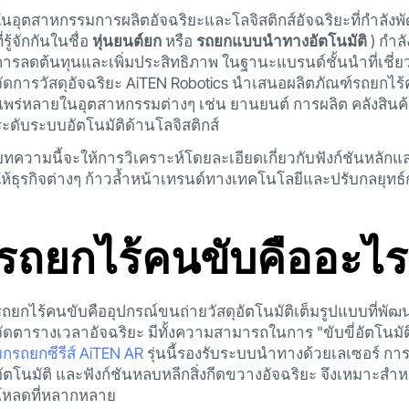
ในอุตสาหกรรมการผลิตอัจฉริยะและโลจิสติกส์อัจฉริยะที่กำลังพ
ี่รู้จักกันในชื่อ
หุ่นยนต์ยก
หรือ
รถยกแบบนำทางอัตโนมัติ
) กำล
การลดต้นทุนและเพิ่มประสิทธิภาพ ในฐานะแบรนด์ชั้นนำที่เชี่
จัดการวัสดุอัจฉริยะ AiTEN Robotics นำเสนอผลิตภัณฑ์รถยกไร้
แพร่หลายในอุตสาหกรรมต่างๆ เช่น ยานยนต์ การผลิต คลังสินค้
ระดับระบบอัตโนมัติด้านโลจิสติกส์
บทความนี้จะให้การวิเคราะห์โดยละเอียดเกี่ยวกับฟังก์ชันหลักแ
ให้ธุรกิจต่างๆ ก้าวล้ำหน้าเทรนด์ทางเทคโนโลยีและปรับกลยุทธ์
รถยกไร้คนขับคืออะไร
รถยกไร้คนขับคืออุปกรณ์ขนถ่ายวัสดุอัตโนมัติเต็มรูปแบบท
จัดตารางเวลาอัจฉริยะ มีทั้งความสามารถในการ "ขับขี่อัตโนมัต
ยกรถยกซีรีส์ AiTEN AR
รุ่นนี้รองรับระบบนำทางด้วยเลเซอร์ 
อัตโนมัติ และฟังก์ชันหลบหลีกสิ่งกีดขวางอัจฉริยะ จึงเหม
โหลดที่หลากหลาย