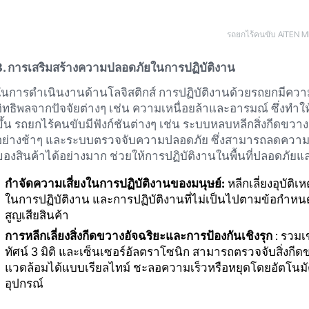
รถยกไร้คนขับ AiTEN M
3. การเสริมสร้างความปลอดภัยในการปฏิบัติงาน
ในการดำเนินงานด้านโลจิสติกส์ การปฏิบัติงานด้วยรถยกมีความเ
อิทธิพลจากปัจจัยต่างๆ เช่น ความเหนื่อยล้าและอารมณ์ ซึ่งทำให
ขึ้น รถยกไร้คนขับมีฟังก์ชันต่างๆ เช่น ระบบหลบหลีกสิ่งกีดข
อย่างช้าๆ และระบบตรวจจับความปลอดภัย ซึ่งสามารถลดความเ
ของสินค้าได้อย่างมาก ช่วยให้การปฏิบัติงานในพื้นที่ปลอดภัยแ
กำจัดความเสี่ยงในการปฏิบัติงานของมนุษย์:
หลีกเลี่ยงอุบัติ
ในการปฏิบัติงาน และการปฏิบัติงานที่ไม่เป็นไปตามข้อกำหน
สูญเสียสินค้า
การหลีกเลี่ยงสิ่งกีดขวางอัจฉริยะและการป้องกันเชิงรุก
: รวมเข
ทัศน์ 3 มิติ และเซ็นเซอร์อัลตราโซนิก สามารถตรวจจับสิ่งกี
แวดล้อมได้แบบเรียลไทม์ ชะลอความเร็วหรือหยุดโดยอัตโนมั
อุปกรณ์