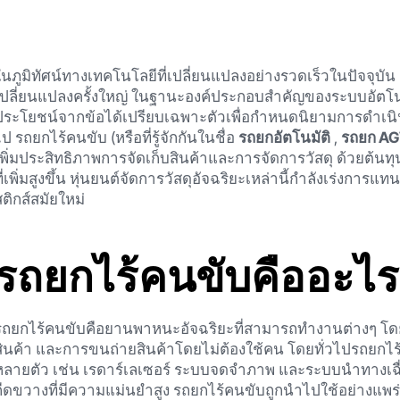
ในภูมิทัศน์ทางเทคโนโลยีที่เปลี่ยนแปลงอย่างรวดเร็วในปัจจุบั
เปลี่ยนแปลงครั้งใหญ่ ในฐานะองค์ประกอบสำคัญของระบบอัตโนม
ประโยชน์จากข้อได้เปรียบเฉพาะตัวเพื่อกำหนดนิยามการดำเนินง
ไป รถยกไร้คนขับ (หรือที่รู้จักกันในชื่อ
รถยกอัตโนมัติ
,
รถยก A
เพิ่มประสิทธิภาพการจัดเก็บสินค้าและการจัดการวัสดุ ด้วยต้นท
ที่เพิ่มสูงขึ้น หุ่นยนต์จัดการวัสดุอัจฉริยะเหล่านี้กำลังเร่งการแ
สติกส์สมัยใหม่
รถยกไร้คนขับคืออะไร
รถยกไร้คนขับคือยานพาหนะอัจฉริยะที่สามารถทำงานต่างๆ โดยอ
สินค้า และการขนถ่ายสินค้าโดยไม่ต้องใช้คน โดยทั่วไปรถย
หลายตัว เช่น เรดาร์เลเซอร์ ระบบจดจำภาพ และระบบนำทางเฉื
กีดขวางที่มีความแม่นยำสูง รถยกไร้คนขับถูกนำไปใช้อย่างแพร่