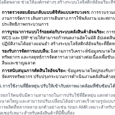
ข้อผิดพลาด ช่วยให้องค์กรต่างๆ สร้างระบบโลจิสติกส์อัจฉริยะที่ข
การตรวจสอบย้อนกลับแบบดิจิทัลแบบครบวงจร:
การรวบรวมแล
งานการจัดการ เส้นทางการเดินทาง การใช้พลังงาน และสถานะอุ
ประสิทธิภาพกระบวนการ
การบูรณาการแบบไร้รอยต่อกับระบบคลังสินค้าอัจฉริยะ:
การบ
WCS และ ERP ช่วยให้สามารถกำหนดงานอัตโนมัติ อัปเดตสิ
ปฏิบัติงานได้อย่างแม่นยำ สร้างระบบโลจิสติกส์อัจฉริยะที่ยืดหย
รองรับการจัดการแบบลีน:
อิงตามการวิเคราะห์ข้อมูลขนาดให
ทรัพยากร และกลยุทธ์การจัดตารางเวลาอย่างต่อเนื่องเพื่อขั
ลีนและชาญฉลาด
การสนับสนุนการตัดสินใจอัจฉริยะ:
ข้อมูลขนาดใหญ่รองรับการ
จัดสรรทรัพยากร ปรับปรุงกระบวนการดำเนินงานคลังสินค้าอย่า
6. การใช้งานที่ยืดหยุ่น ปรับให้เข้ากับสภาพแวดล้อมที่ซับซ้อนได
รถยกไร้คนขับมีความสามารถในการปรับใช้ที่ยืดหยุ่น แตกต่าง
ขนาดใหญ่ และสามารถปรับเปลี่ยนได้อย่างรวดเร็วตามรูปแบบช
การผลิตที่หลากหลาย ยกตัวอย่างเช่น รถยก AMR เหมาะสำหรับชั
เลเซอร์เหมาะสำหรับคลังสินค้าที่มีพื้นที่สูง