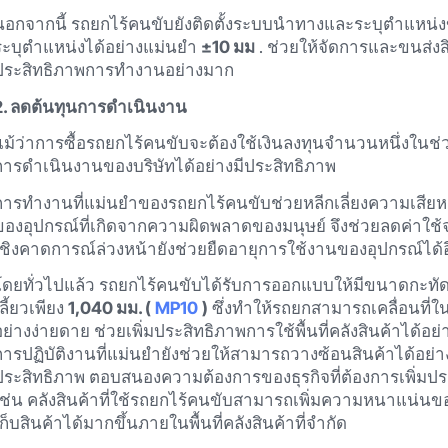
นอกจากนี้ รถยกไร้คนขับยังติดตั้งระบบนำทางและระบุตำแหน่งขั
ระบุตำแหน่งได้อย่างแม่นยำ
±10 มม
. ช่วยให้จัดการและขนส่งส
ประสิทธิภาพการทำงานอย่างมาก
2. ลดต้นทุนการดำเนินงาน
แม้ว่าการซื้อรถยกไร้คนขับจะต้องใช้เงินลงทุนจำนวนหนึ่งในช่
การดำเนินงานของบริษัทได้อย่างมีประสิทธิภาพ
การทำงานที่แม่นยำของรถยกไร้คนขับช่วยหลีกเลี่ยงความเสียห
ของอุปกรณ์ที่เกิดจากความผิดพลาดของมนุษย์ จึงช่วยลดค่าใ
เชิงคาดการณ์ล่วงหน้ายังช่วยยืดอายุการใช้งานของอุปกรณ์ได้อ
โดยทั่วไปแล้ว รถยกไร้คนขับได้รับการออกแบบให้มีขนาดกะทัดรั
เลี้ยวเพียง
1,040 มม. (
MP10
)
ซึ่งทำให้รถยกสามารถเคลื่อนที่ใ
อย่างง่ายดาย ช่วยเพิ่มประสิทธิภาพการใช้พื้นที่คลังสินค้าไ
การปฏิบัติงานที่แม่นยำยังช่วยให้สามารถวางซ้อนสินค้าได้อย่า
ประสิทธิภาพ ตอบสนองความต้องการของธุรกิจที่ต้องการเพิ่มประสิท
เช่น คลังสินค้าที่ใช้รถยกไร้คนขับสามารถเพิ่มความหนาแน่นข
เก็บสินค้าได้มากขึ้นภายในพื้นที่คลังสินค้าที่จำกัด