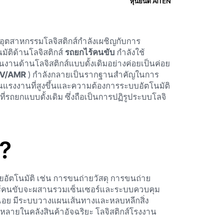
หุ่นยนต์ AiTEN
น อุตสาหกรรมโลจิสติกส์กำลังเผชิญกับการ
ัติด้านโลจิสติกส์
รถยกไร้คนขับ
กำลังใช้
านด้านโลจิสติกส์แบบดั้งเดิมอย่างค่อยเป็นค่อย
GV/AMR
) กำลังกลายเป็นรากฐานสำคัญในการ
ุนแรงงานที่สูงขึ้นและความต้องการระบบอัตโนมัติ
ทนที่รถยกแบบดั้งเดิม ซึ่งถือเป็นการปฏิรูประบบโลจิ
?
ัตโนมัติ เช่น การขนถ่ายวัสดุ การขนถ่าย
กไร้คนขับจะผสานรวมเซ็นเซอร์และระบบควบคุม
่อย มีระบบวางแผนเส้นทางและหลบหลีกสิ่ง
หลายในคลังสินค้าอัจฉริยะ โลจิสติกส์โรงงาน