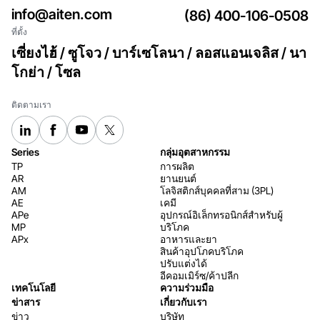
info@aiten.com
(86) 400-106-0508
ที่ตั้ง
เซี่ยงไฮ้ / ซูโจว / บาร์เซโลนา / ลอสแอนเจลิส / นา
โกย่า / โซล
ติดตามเรา
Series
กลุ่มอุตสาหกรรม
TP
การผลิต
AR
ยานยนต์
AM
โลจิสติกส์บุคคลที่สาม (3PL)
AE
เคมี
APe
อุปกรณ์อิเล็กทรอนิกส์สำหรับผู้
MP
บริโภค
APx
อาหารและยา
สินค้าอุปโภคบริโภค
ปรับแต่งได้
อีคอมเมิร์ซ/ค้าปลีก
เทคโนโลยี
ความร่วมมือ
ข่าสาร
เกี่ยวกับเรา
ข่าว
บริษัท