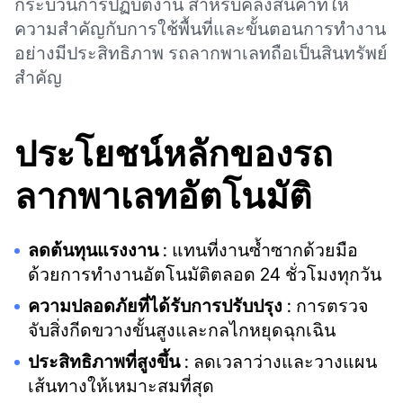
กระบวนการปฏิบัติงาน สำหรับคลังสินค้าที่ให้
ความสำคัญกับการใช้พื้นที่และขั้นตอนการทำงาน
อย่างมีประสิทธิภาพ รถลากพาเลทถือเป็นสินทรัพย์
สำคัญ
ประโยชน์หลักของรถ
ลากพาเลทอัตโนมัติ
ลดต้นทุนแรงงาน
: แทนที่งานซ้ำซากด้วยมือ
ด้วยการทำงานอัตโนมัติตลอด 24 ชั่วโมงทุกวัน
ความปลอดภัยที่ได้รับการปรับปรุง
: การตรวจ
จับสิ่งกีดขวางขั้นสูงและกลไกหยุดฉุกเฉิน
ประสิทธิภาพที่สูงขึ้น
: ลดเวลาว่างและวางแผน
เส้นทางให้เหมาะสมที่สุด