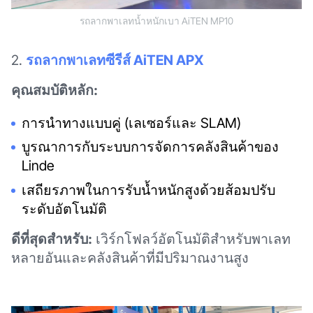
รถลากพาเลทน้ำหนักเบา AiTEN MP10
2.
รถลากพาเลทซีรีส์ AiTEN APX
คุณสมบัติหลัก:
การนำทางแบบคู่ (เลเซอร์และ SLAM)
บูรณาการกับระบบการจัดการคลังสินค้าของ
Linde
เสถียรภาพในการรับน้ำหนักสูงด้วยส้อมปรับ
ระดับอัตโนมัติ
ดีที่สุดสำหรับ:
เวิร์กโฟลว์อัตโนมัติสำหรับพาเลท
หลายอันและคลังสินค้าที่มีปริมาณงานสูง