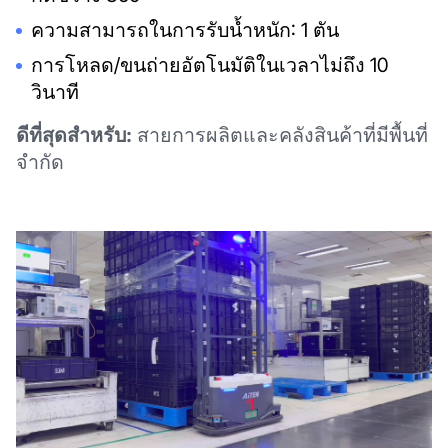
ความสามารถในการรับน้ำหนัก: 1 ตัน
การโหลด/ขนถ่ายอัตโนมัติในเวลาไม่ถึง 10
วินาที
ดีที่สุดสำหรับ:
สายการผลิตและคลังสินค้าที่มีพื้นที่
จำกัด