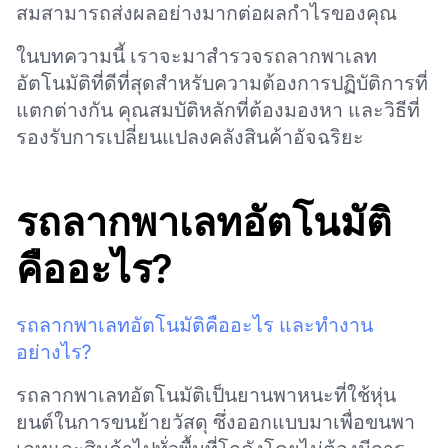
สมสามารถส่งผลอย่างมากต่อผลกำไรของคุณ
ในบทความนี้ เราจะมาสำรวจรถลากพาเลท
อัตโนมัติที่ดีที่สุดสำหรับความต้องการปฏิบัติการที่
แตกต่างกัน คุณสมบัติหลักที่ต้องมองหา และวิธีที่
รองรับการเปลี่ยนแปลงคลังสินค้าอัจฉริยะ
รถลากพาเลทอัตโนมัติ
คืออะไร?
รถลากพาเลทอัตโนมัติคืออะไร และทำงาน
อย่างไร?
รถลากพาเลทอัตโนมัติเป็นยานพาหนะที่ใช้หุ่น
ยนต์ในการขนย้ายวัสดุ ซึ่งออกแบบมาเพื่อขนพา