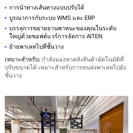
การนำทางเส้นทางแบบปรับได้
บูรณาการกับระบบ WMS และ ERP
บรรลุการขยายยานพาหนะของคุณในระดับ
ใหญ่ด้วยซอฟต์แวร์การจัดการ AITEN
ย้ายพาเลทไปที่ชั้นวาง
เหมาะสำหรับ:
กำลังมองหาคลังสินค้าอัตโนมัติที่
ปรับขนาดได้ เหมาะสำหรับการขนส่งพาเลทไปยัง
ชั้นวาง