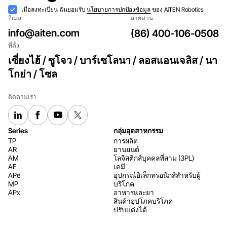
สมัครสมาชิก
การ
เมื่อลงทะเบียน ฉันยอมรับ
นโยบายการปกป้องข้อมูล
ของ AiTEN Robotics
อีเมล
สายด่วน
ยอมรับ
info@aiten.com
(86) 400-106-0508
ที่ตั้ง
เซี่ยงไฮ้ / ซูโจว / บาร์เซโลนา / ลอสแอนเจลิส / นา
โกย่า / โซล
ติดตามเรา
Series
กลุ่มอุตสาหกรรม
TP
การผลิต
AR
ยานยนต์
AM
โลจิสติกส์บุคคลที่สาม (3PL)
AE
เคมี
APe
อุปกรณ์อิเล็กทรอนิกส์สำหรับผู้
MP
บริโภค
APx
อาหารและยา
สินค้าอุปโภคบริโภค
ปรับแต่งได้
อีคอมเมิร์ซ/ค้าปลีก
เทคโนโลยี
ความร่วมมือ