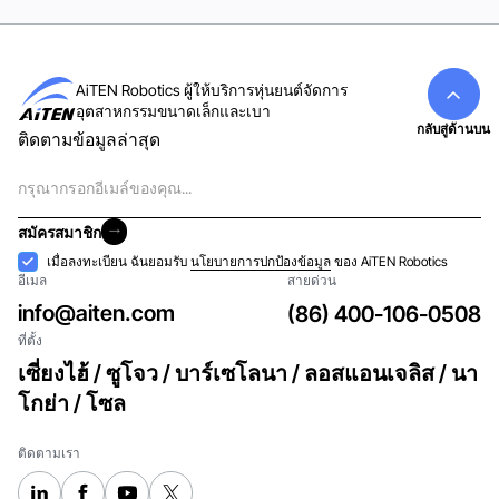
AiTEN Robotics ผู้ให้บริการหุ่นยนต์จัดการ
อุตสาหกรรมขนาดเล็กและเบา
กลับสู่ด้านบน
ติดตามข้อมูลล่าสุด
อีเมล
สมัครสมาชิก
สมัครสมาชิก
การ
เมื่อลงทะเบียน ฉันยอมรับ
นโยบายการปกป้องข้อมูล
ของ AiTEN Robotics
อีเมล
สายด่วน
ยอมรับ
info@aiten.com
(86) 400-106-0508
ที่ตั้ง
เซี่ยงไฮ้ / ซูโจว / บาร์เซโลนา / ลอสแอนเจลิส / นา
โกย่า / โซล
ติดตามเรา