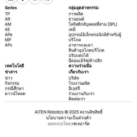
Series
กลุ่มอุตสาหกรรม
TP
การผลิต
AR
ยานยนต์
AM
โลจิสติกส์บุคคลที่สาม (3PL)
AE
เคมี
APe
อุปกรณ์อิเล็กทรอนิกส์สำหรับผู้
MP
บริโภค
APx
อาหารและยา
สินค้าอุปโภคบริโภค
ปรับแต่งได้
อีคอมเมิร์ซ/ค้าปลีก
เทคโนโลยี
ความร่วมมือ
ข่าสาร
เกี่ยวกับเรา
ข่าว
บริษัท
กิจกรรม
โรงงานผลิต
กรณีศึกษา
อีเอสจี
ดาวน์โหลด
ร่วมงานกับเรา
ติดต่อเรา
AiTEN Robotics © 2025 สงวนลิขสิทธิ์
นโยบายความเป็นส่วนตัว
ออกแบบโดย
เซเลอาร์ต