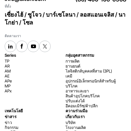
ที่ตั้ง
เซี่ยงไฮ้ / ซูโจว / บาร์เซโลนา / ลอสแอนเจลิส / นา
โกย่า / โซล
ติดตามเรา
Series
กลุ่มอุตสาหกรรม
TP
การผลิต
AR
ยานยนต์
AM
โลจิสติกส์บุคคลที่สาม (3PL)
AE
เคมี
APe
อุปกรณ์อิเล็กทรอนิกส์สำหรับผู้
MP
บริโภค
APx
อาหารและยา
สินค้าอุปโภคบริโภค
ปรับแต่งได้
อีคอมเมิร์ซ/ค้าปลีก
เทคโนโลยี
ความร่วมมือ
ข่าสาร
เกี่ยวกับเรา
ข่าว
บริษัท
กิจกรรม
โรงงานผลิต