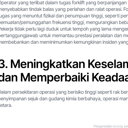
Operator yang terlibat dalam tugas forklift yang berpanjangan
menyebabkan tindak balas yang perlahan dan ralat operasi. F
tugas yang menuntut fizikal dan penumpuan tinggi, seperti pe
pemuatan/pemunggahan frekuensi tinggi, mengurangkan beban 
Pekerja tidak perlu lagi duduk untuk tempoh yang lama mengend
bertanggungjawab untuk memantau prestasi peralatan dan me
membebankan dan meminimumkan kemungkinan insiden yang b
3. Meningkatkan Kesela
dan Memperbaiki Keadaa
Dalam persekitaran operasi yang berisiko tinggi seperti rak b
penyimpanan sejuk dan gudang kimia berbahaya, operasi ma
ketara.
Pengendalian lorong se