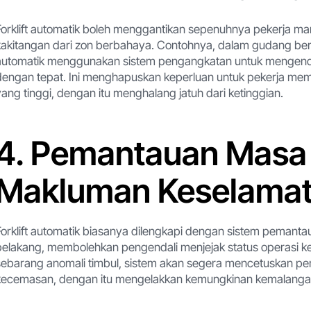
Forklift automatik boleh menggantikan sepenuhnya pekerja m
kakitangan dari zon berbahaya. Contohnya, dalam gudang bertin
automatik menggunakan sistem pengangkatan untuk mengend
dengan tepat. Ini menghapuskan keperluan untuk pekerja mema
yang tinggi, dengan itu menghalang jatuh dari ketinggian.
4. Pemantauan Masa
Makluman Keselama
Forklift automatik biasanya dilengkapi dengan sistem peman
belakang, membolehkan pengendali menjejak status operasi 
sebarang anomali timbul, sistem akan segera mencetuskan p
kecemasan, dengan itu mengelakkan kemungkinan kemalanga