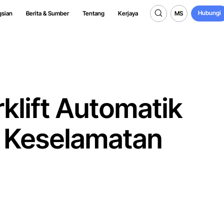
Hubungi
MS
gsian
Berita & Sumber
Tentang
Kerjaya
Hubungi
MS
klift Automatik
 Keselamatan