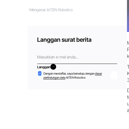
Mengenai AiTEN Robotics
Langgan surat berita
E-
mel
Langgan
Langgan
Penerimaan
Dengan mendaftar, saya bersetuju dengan
dasar
perlindungan data
AiTEN Robotics