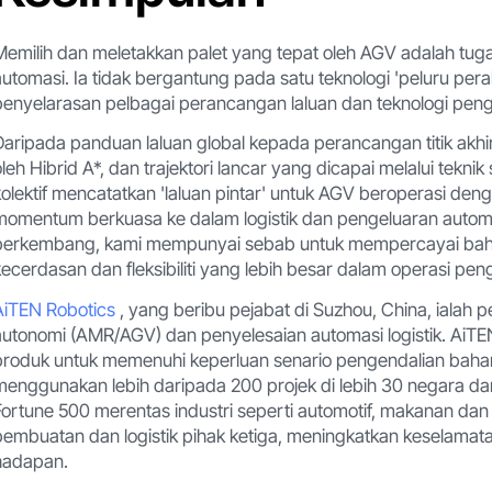
Memilih dan meletakkan palet yang tepat oleh AGV adalah tu
automasi. Ia tidak bergantung pada satu teknologi 'peluru pera
penyelarasan pelbagai perancangan laluan dan teknologi pe
Daripada panduan laluan global kepada perancangan titik akh
oleh Hibrid A*, dan trajektori lancar yang dicapai melalui teknik
kolektif mencatatkan 'laluan pintar' untuk AGV beroperasi den
momentum berkuasa ke dalam logistik dan pengeluaran autom
berkembang, kami mempunyai sebab untuk mempercayai ba
kecerdasan dan fleksibiliti yang lebih besar dalam operasi pen
AiTEN Robotics
, yang beribu pejabat di Suzhou, China, ialah 
autonomi (AMR/AGV) dan penyelesaian automasi logistik. AiTE
produk untuk memenuhi keperluan senario pengendalian bahan
menggunakan lebih daripada 200 projek di lebih 30 negara dan
Fortune 500 merentas industri seperti automotif, makanan dan
pembuatan dan logistik pihak ketiga, meningkatkan keselama
hadapan.