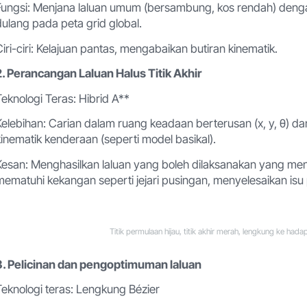
Fungsi: Menjana laluan umum (bersambung, kos rendah) denga
dulang pada peta grid global.
Ciri-ciri: Kelajuan pantas, mengabaikan butiran kinematik.
2. Perancangan Laluan Halus Titik Akhir
Teknologi Teras: Hibrid A**
Kelebihan: Carian dalam ruang keadaan berterusan (x, y, θ
kinematik kenderaan (seperti model basikal).
Kesan: Menghasilkan laluan yang boleh dilaksanakan yang menc
mematuhi kekangan seperti jejari pusingan, menyelesaikan isu 
Titik permulaan hijau, titik akhir merah, lengkung ke had
3. Pelicinan dan pengoptimuman laluan
Teknologi teras: Lengkung Bézier