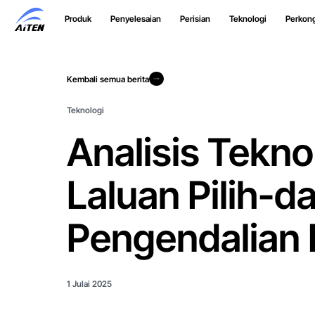
Langkau
Produk
Penyelesaian
Perisian
Teknologi
Perkon
ke
Kandungan
Utama
Kembali semua berita
Kembali semua berita
Teknologi
Analisis Tekn
Laluan Pilih-
Pengendalian 
1 Julai 2025