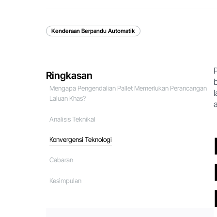
Kenderaan Berpandu Automatik
Ringkasan
Mengapa Pengendalian Pallet Memerlukan Perancangan
Laluan Khas?
Analisis Teknikal
Konvergensi Teknologi
Cabaran
Kesimpulan