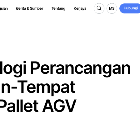
Hubungi
MS
gsian
Berita & Sumber
Tentang
Kerjaya
Hubungi
MS
ologi Perancangan
dan-Tempat
Pallet AGV