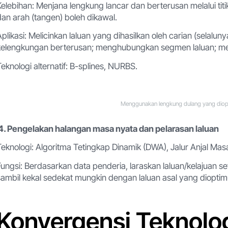
Kelebihan: Menjana lengkung lancar dan berterusan melalui ti
dan arah (tangen) boleh dikawal.
Aplikasi: Melicinkan laluan yang dihasilkan oleh carian (sela
kelengkungan berterusan; menghubungkan segmen laluan; menj
Teknologi alternatif: B-splines, NURBS.
Menggunakan lengkung dulang yang diop
4. Pengelakan halangan masa nyata dan pelarasan laluan
Teknologi: Algoritma Tetingkap Dinamik (DWA), Jalur Anjal Ma
Fungsi: Berdasarkan data penderia, laraskan laluan/kelajuan
sambil kekal sedekat mungkin dengan laluan asal yang diopti
Konvergensi Teknolo