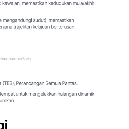
tik kawalan, memastikan kedudukan mula/akhir
lunya mengandungi sudut), memastikan
ana trajektori kelajuan berterusan.
timumkan oleh Bezier
sa (TEB), Perancangan Semula Pantas.
 setempat untuk mengelakkan halangan dinamik
mumkan.
gi