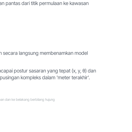
n pantas dari titik permulaan ke kawasan
) dan secara langsung membenamkan model
apai postur sasaran yang tepat (x, y, θ) dan
pusingan kompleks dalam 'meter terakhir'.
apan dan ke belakang berbilang hujung