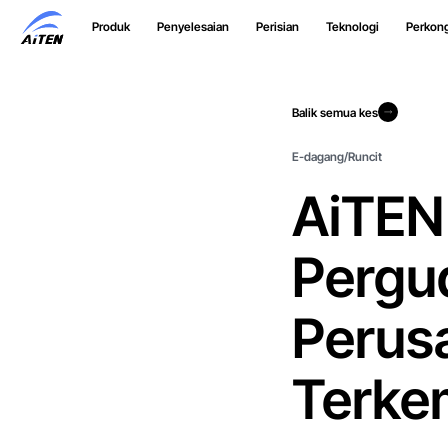
Langkau
Produk
Penyelesaian
Perisian
Teknologi
Perkon
ke
Kandungan
Utama
Balik semua kes
Balik semua kes
E-dagang/Runcit
AiTEN
Pergu
Perus
Terke