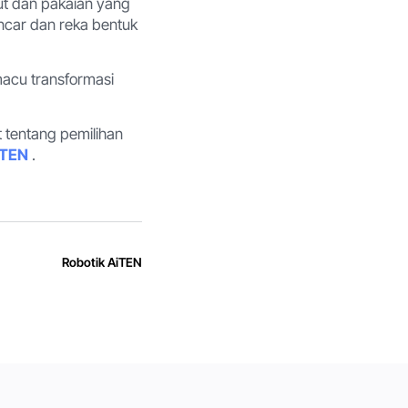
sut dan pakaian yang
car dan reka bentuk
acu transformasi
 tentang pemilihan
iTEN
.
Robotik AiTEN