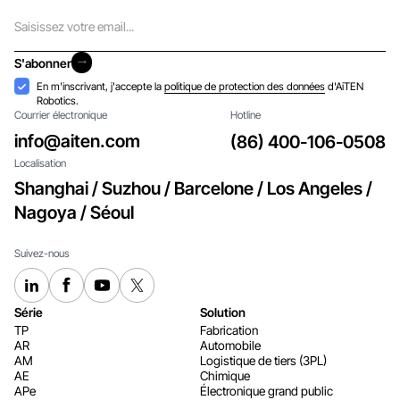
Courriel
S'abonner
S'abonner
Acceptation
En m'inscrivant, j'accepte la
politique de protection des données
d'AiTEN
Robotics.
Courrier électronique
Hotline
info@aiten.com
(86) 400-106-0508
Localisation
Shanghai / Suzhou / Barcelone / Los Angeles /
Nagoya / Séoul
Suivez-nous
Série
Solution
TP
Fabrication
AR
Automobile
AM
Logistique de tiers (3PL)
AE
Chimique
APe
Électronique grand public