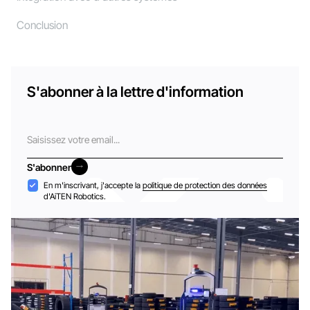
Conclusion
S'abonner à la lettre d'information
Courriel
S'abonner
S'abonner
Acceptation
En m'inscrivant, j'accepte la
politique de protection des données
d'AiTEN Robotics.