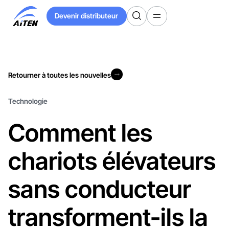
Skip
Devenir distributeur
to
Devenir distributeur
Main
Content
Retourner à toutes les nouvelles
Retourner à toutes les nouvelles
Technologie
Comment les
chariots élévateurs
sans conducteur
transforment-ils la