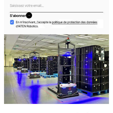
Courriel
S'abonner
S'abonner
Acceptation
En m'inscrivant, j'accepte la
politique de protection des données
d'AiTEN Robotics.