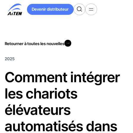
Skip
Devenir distributeur
to
Devenir distributeur
Main
Content
Retourner à toutes les nouvelles
Retourner à toutes les nouvelles
2025
Comment intégrer
les chariots
élévateurs
automatisés dans