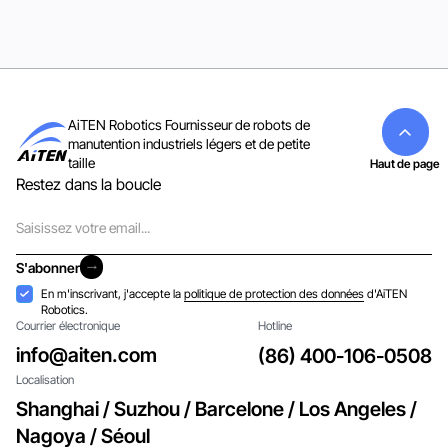
AiTEN Robotics Fournisseur de robots de
manutention industriels légers et de petite
taille
Haut de page
Restez dans la boucle
Courriel
S'abonner
S'abonner
Acceptation
En m'inscrivant, j'accepte la
politique de protection des données
d'AiTEN
Robotics.
Courrier électronique
Hotline
info@aiten.com
(86) 400-106-0508
Localisation
Shanghai / Suzhou / Barcelone / Los Angeles /
Nagoya / Séoul