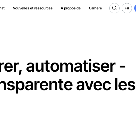
FR
iat
Nouvelles et ressources
A propos de
Carrière
FR
rer, automatiser -
ansparente avec les