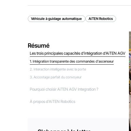
Véhicule à guidage automatique
AiTEN Robotics
Résumé
Les trois principales capacités d'intégration d'AiTEN AGV
1. Intégration transparente des commandes d'ascenseur
2. Interaction intelligente avec la porte
3. Accostage parfait du convoyeur
Pourquoi choisir AiTEN AGV Integration ?
À propos d'AiTEN Robotics