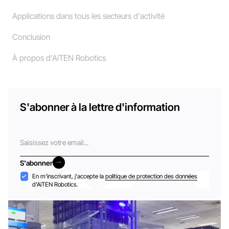
Applications dans tous les secteurs d'activité
Conclusion
À propos d'AiTEN Robotics
S'abonner à la lettre d'information
Courriel
S'abonner
S'abonner
Acceptation
En m'inscrivant, j'accepte la
politique de protection des données
d'AiTEN Robotics.