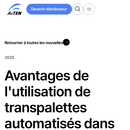
Skip
Devenir distributeur
to
Devenir distributeur
Main
Content
Retourner à toutes les nouvelles
Retourner à toutes les nouvelles
2025
Avantages de
l'utilisation de
transpalettes
automatisés dans