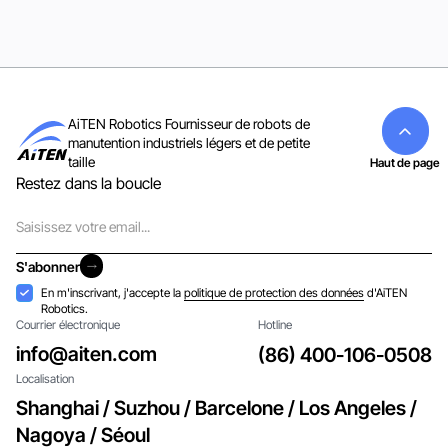
AiTEN Robotics Fournisseur de robots de
manutention industriels légers et de petite
taille
Haut de page
Restez dans la boucle
Courriel
S'abonner
S'abonner
Acceptation
En m'inscrivant, j'accepte la
politique de protection des données
d'AiTEN
Robotics.
Courrier électronique
Hotline
info@aiten.com
(86) 400-106-0508
Localisation
Shanghai / Suzhou / Barcelone / Los Angeles /
Nagoya / Séoul