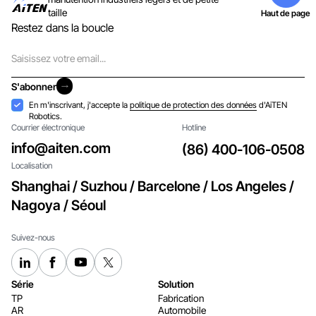
taille
Haut de page
Restez dans la boucle
Courriel
S'abonner
S'abonner
Acceptation
En m'inscrivant, j'accepte la
politique de protection des données
d'AiTEN
Robotics.
Courrier électronique
Hotline
info@aiten.com
(86) 400-106-0508
Localisation
Shanghai / Suzhou / Barcelone / Los Angeles /
Nagoya / Séoul
Suivez-nous
Série
Solution
TP
Fabrication
AR
Automobile