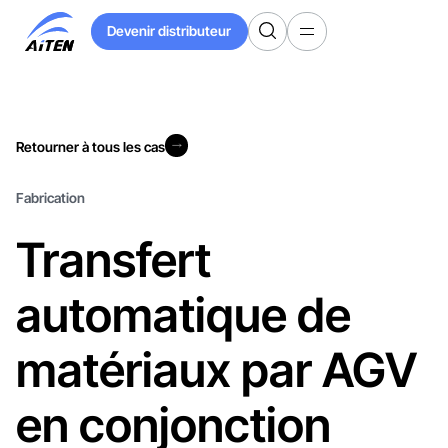
Skip
Devenir distributeur
to
Devenir distributeur
Main
Content
Retourner à tous les cas
Retourner à tous les cas
Fabrication
Transfert
automatique de
matériaux par AGV
en conjonction