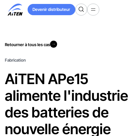
Skip
Devenir distributeur
to
Devenir distributeur
Main
Content
Retourner à tous les cas
Retourner à tous les cas
Fabrication
AiTEN APe15
alimente l'industrie
des batteries de
nouvelle énergie