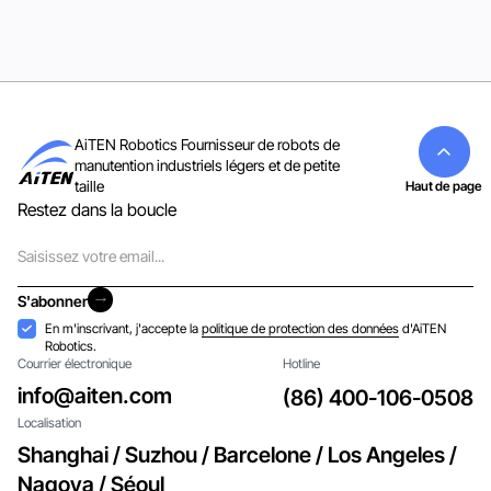
AiTEN Robotics Fournisseur de robots de
manutention industriels légers et de petite
taille
Haut de page
Restez dans la boucle
Courriel
S'abonner
S'abonner
Acceptation
En m'inscrivant, j'accepte la
politique de protection des données
d'AiTEN
Robotics.
Courrier électronique
Hotline
info@aiten.com
(86) 400-106-0508
Localisation
Shanghai / Suzhou / Barcelone / Los Angeles /
Nagoya / Séoul