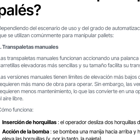
palés?
Dependiendo del escenario de uso y del grado de automatizació
que se utilizan comúnmente para manipular pallets:
1. Transpaletas manuales
Las transpaletas manuales funcionan accionando una palanca 
carretillas elevadoras más sencillas y su tamaño facilita su t
Las versiones manuales tienen límites de elevación más bajos q
requieren más mano de obra para operar. Sin embargo, las v
requieren menos mantenimiento, lo que las convierte en una 
l aire libre.
Cómo funciona:
Inserción de horquillas
: el operador desliza dos horquillas 
Acción de la bomba
: se bombea una manija hacia arriba y ha
eleva las horquillas (y, por lo tanto, la paleta).