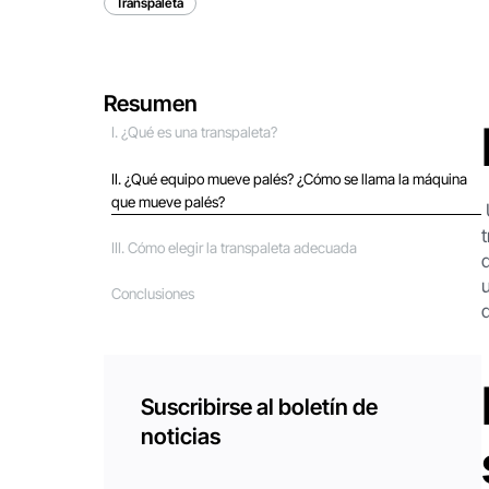
Transpaleta
Resumen
Ⅰ. ¿Qué es una transpaleta?
Ⅱ. ¿Qué equipo mueve palés? ¿Cómo se llama la máquina
que mueve palés?
III. Cómo elegir la transpaleta adecuada
Conclusiones
Suscribirse al boletín de
noticias
Correo