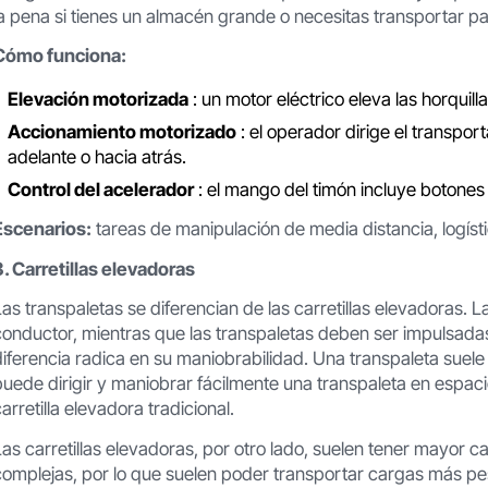
la pena si tienes un almacén grande o necesitas transportar pal
Cómo funciona:
Elevación motorizada
: un motor eléctrico eleva las horquilla
Accionamiento motorizado
: el operador dirige el transpo
adelante o hacia atrás.
Control del acelerador
: el mango del timón incluye botones 
Escenarios:
tareas de manipulación de media distancia, logís
3. Carretillas elevadoras
Las transpaletas se diferencian de las carretillas elevadoras. L
conductor, mientras que las transpaletas deben ser impulsadas
diferencia radica en su maniobrabilidad. Una transpaleta suele 
puede dirigir y maniobrar fácilmente una transpaleta en espaci
carretilla elevadora tradicional.
Las carretillas elevadoras, por otro lado, suelen tener mayor
complejas, por lo que suelen poder transportar cargas más p