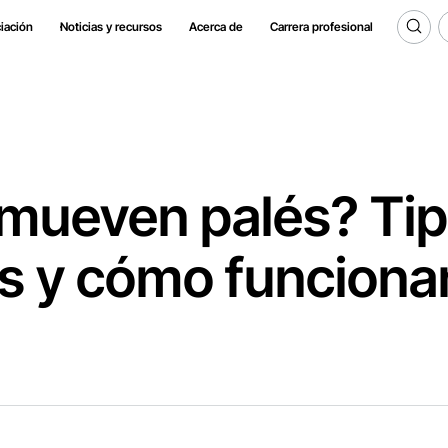
iación
Noticias y recursos
Acerca de
Carrera profesional
mueven palés? Ti
as y cómo funciona