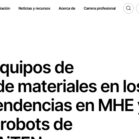
iación
Noticias y recursos
Acerca de
Carrera profesional
equipos de
e materiales en lo
endencias en MHE 
 robots de