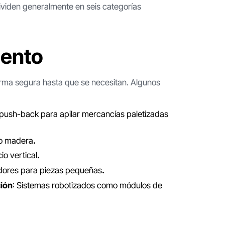
ividen generalmente en seis categorías
iento
orma segura hasta que se necesitan. Algunos
o push-back para apilar mercancías paletizadas
 o madera
.
io vertical
.
edores para piezas pequeñas
.‍
ión
: Sistemas robotizados como módulos de