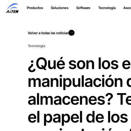
Ir
Productos
Soluciones
Software
Tecnología
Asoc
al
contenido
principal
Volver a todas las noticias
Volver a todas las noticias
Tecnología
¿Qué son los 
manipulación d
almacenes? T
el papel de los