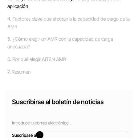
aplicación
4. Factores clave que afectan a la capacidad de carga de la
AMR
5. ¿Cómo elegir un AMR con la capacidad de carga
adecuada?
6. Por qué elegir AiTEN AMR
7. Resumen
Suscribirse al boletín de noticias
Correo
electrónico
Suscríbase a