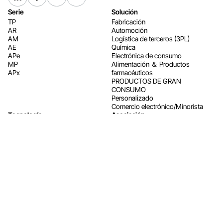
Serie
Solución
TP
Fabricación
AR
Automoción
AM
Logística de terceros (3PL)
AE
Química
APe
Electrónica de consumo
MP
Alimentación ＆ Productos
APx
farmacéuticos
PRODUCTOS DE GRAN
CONSUMO
Personalizado
Comercio electrónico/Minorista
Tecnología
Asociación
Noticias y recursos
Quiénes somos
Noticias
Empresa
Eventos
Instalaciones de fabricación
Estudio de caso
ESG
Descargas
Carrera profesional
Contacto
AiTEN Robotics © 2025 Todos los derechos reservados
Política de privacidad
diseñado por
celerart