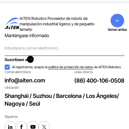
AiTEN Robotics Proveedor de robots de
manipulación industrial ligeros y de pequeño
tamaño
Volver arriba
Manténgase informado
Correo
electrónico
Suscríbase a
Suscríbase a
Aceptación
Al registrarme, acepto la
política de protección de datos
de AiTEN Robotics
Correo electrónico
Línea directa
info@aiten.com
(86) 400-106-0508
Ubicación
Shanghái / Suzhou / Barcelona / Los Ángeles/
Nagoya / Seúl
Síguenos