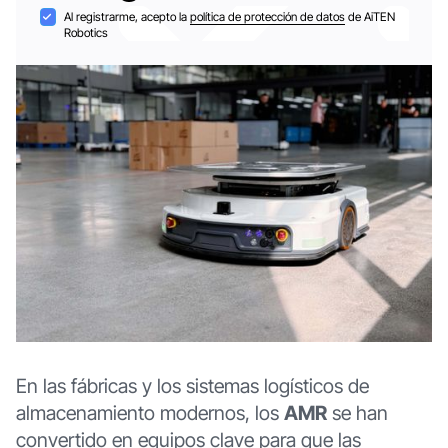
Suscríbase a
Aceptación
Al registrarme, acepto la
política de protección de datos
de AiTEN
Robotics
En las fábricas y los sistemas logísticos de
almacenamiento modernos, los
AMR
se han
convertido en equipos clave para que las