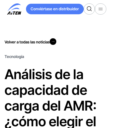
Ir
Conviértase en distribuidor
al
Conviértase en distribuidor
contenido
principal
Volver a todas las noticias
Volver a todas las noticias
Tecnología
Análisis de la
capacidad de
carga del AMR:
¿cómo elegir el