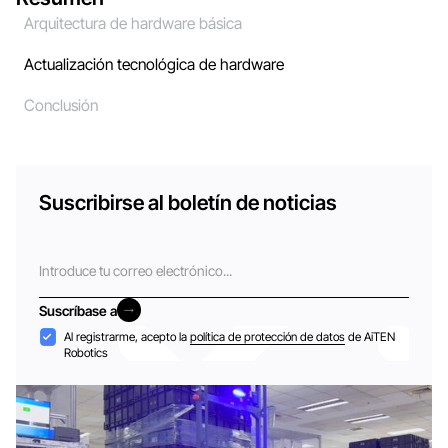
Arquitectura de hardware básica
Actualización tecnológica de hardware
Conclusión
Suscribirse al boletín de noticias
Correo
electrónico
Suscríbase a
Suscríbase a
Aceptación
Al registrarme, acepto la
política de protección de datos
de AiTEN
Robotics