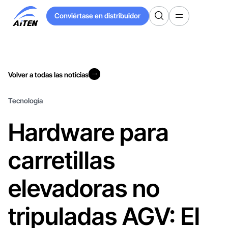
Ir
Conviértase en distribuidor
al
Conviértase en distribuidor
contenido
principal
Volver a todas las noticias
Volver a todas las noticias
Tecnología
Hardware para
carretillas
elevadoras no
tripuladas AGV: El