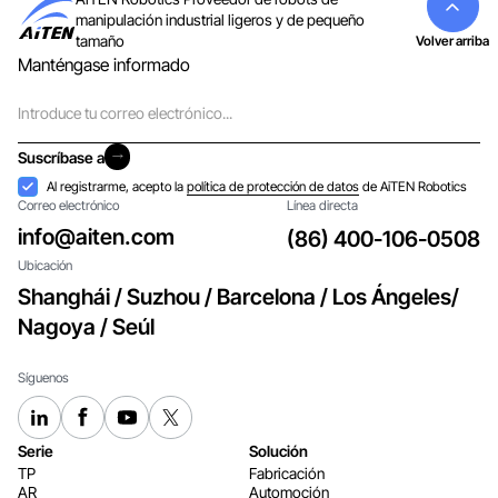
manipulación industrial ligeros y de pequeño
tamaño
Volver arriba
Manténgase informado
Correo
electrónico
Suscríbase a
Suscríbase a
Aceptación
Al registrarme, acepto la
política de protección de datos
de AiTEN Robotics
Correo electrónico
Línea directa
info@aiten.com
(86) 400-106-0508
Ubicación
Shanghái / Suzhou / Barcelona / Los Ángeles/
Nagoya / Seúl
Síguenos
Serie
Solución
TP
Fabricación
AR
Automoción