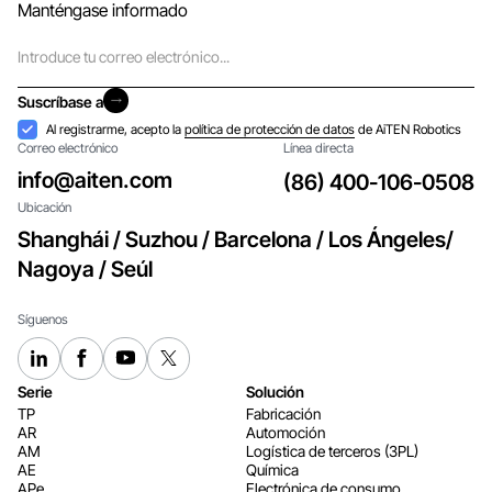
Manténgase informado
Correo
electrónico
Suscríbase a
Suscríbase a
Aceptación
Al registrarme, acepto la
política de protección de datos
de AiTEN Robotics
Correo electrónico
Línea directa
info@aiten.com
(86) 400-106-0508
Ubicación
Shanghái / Suzhou / Barcelona / Los Ángeles/
Nagoya / Seúl
Síguenos
Serie
Solución
TP
Fabricación
AR
Automoción
AM
Logística de terceros (3PL)
AE
Química
APe
Electrónica de consumo