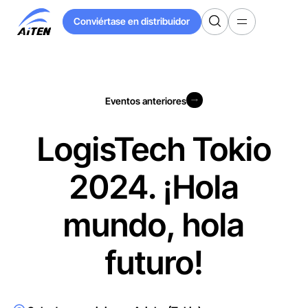
Ir
Conviértase en distribuidor
al
Conviértase en distribuidor
contenido
principal
Eventos anteriores
Eventos anteriores
LogisTech Tokio
2024. ¡Hola
mundo, hola
futuro!