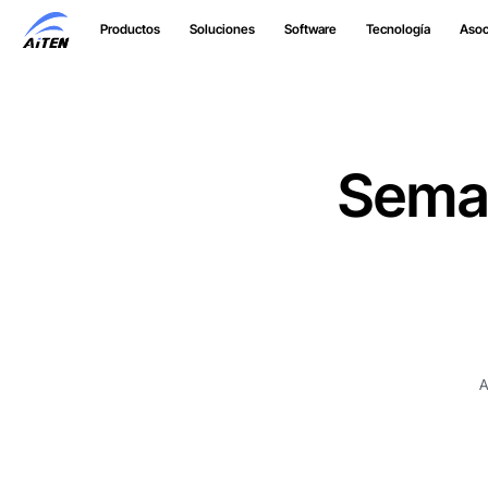
Ir
Productos
Soluciones
Software
Tecnología
Asoc
al
contenido
principal
Seman
A