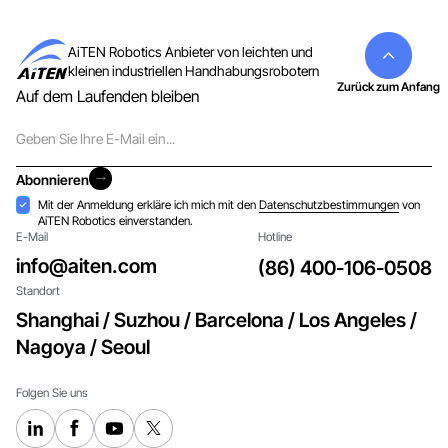
AiTEN Robotics Anbieter von leichten und
kleinen industriellen Handhabungsrobotern
Zurück zum Anfang
Auf dem Laufenden bleiben
E-
Mail
Abonnieren
Abonnieren
Akzeptanz
Mit der Anmeldung erkläre ich mich mit den
Datenschutzbestimmungen
von
AiTEN Robotics einverstanden.
E-Mail
Hotline
info@aiten.com
(86) 400-106-0508
Standort
Shanghai / Suzhou / Barcelona / Los Angeles /
Nagoya / Seoul
Folgen Sie uns