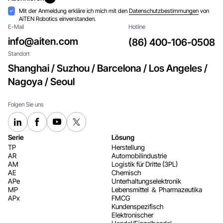
Abonnieren
Akzeptanz
Mit der Anmeldung erkläre ich mich mit den
Datenschutzbestimmungen
von
AiTEN Robotics einverstanden.
E-Mail
Hotline
info@aiten.com
(86) 400-106-0508
Standort
Shanghai / Suzhou / Barcelona / Los Angeles /
Nagoya / Seoul
Folgen Sie uns
Serie
Lösung
TP
Herstellung
AR
Automobilindustrie
AM
Logistik für Dritte (3PL)
AE
Chemisch
APe
Unterhaltungselektronik
MP
Lebensmittel ＆ Pharmazeutika
APx
FMCG
Kundenspezifisch
Elektronischer