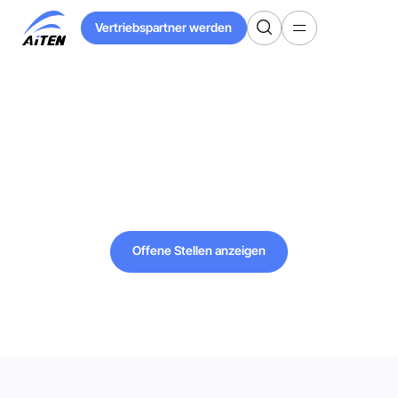
Zum
Vertriebspartner werden
Hauptinhalt
Vertriebspartner werden
springen
Arbeiten bei
AiTEN Robotics
Offene Stellen anzeigen
Offene Stellen anzeigen