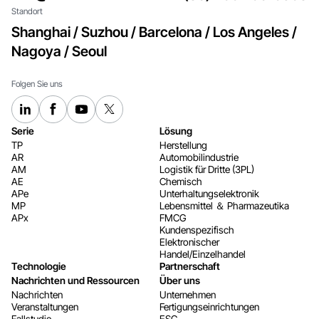
Standort
Shanghai / Suzhou / Barcelona / Los Angeles /
Nagoya / Seoul
Folgen Sie uns
Serie
Lösung
TP
Herstellung
AR
Automobilindustrie
AM
Logistik für Dritte (3PL)
AE
Chemisch
APe
Unterhaltungselektronik
MP
Lebensmittel ＆ Pharmazeutika
APx
FMCG
Kundenspezifisch
Elektronischer
Handel/Einzelhandel
Technologie
Partnerschaft
Nachrichten und Ressourcen
Über uns
Nachrichten
Unternehmen
Veranstaltungen
Fertigungseinrichtungen
Fallstudie
ESG