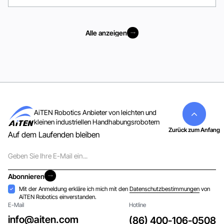
Alle anzeigen
Alle anzeigen
AiTEN Robotics Anbieter von leichten und
kleinen industriellen Handhabungsrobotern
Zurück zum Anfang
Auf dem Laufenden bleiben
E-
Mail
Abonnieren
Abonnieren
Akzeptanz
Mit der Anmeldung erkläre ich mich mit den
Datenschutzbestimmungen
von
AiTEN Robotics einverstanden.
E-Mail
Hotline
info@aiten.com
(86) 400-106-0508