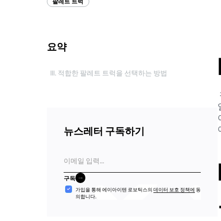
팔레트 트럭
요약
III. 적합한 팔레트 트럭을 선택하는 방법
뉴스레터 구독하기
이
메
일
구독
구독
수
가입을 통해 에이아이텐 로보틱스의
데이터 보호 정책에
동
의합니다.
락