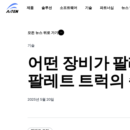
주
제품
솔루션
소프트웨어
기술
파트너십
뉴스
요
콘
텐
츠
로
모든 뉴스 뒤로 가기
모든 뉴스 뒤로 가기
건
너
기술
뛰
기
어떤 장비가 
팔레트 트럭의 
2025년 5월 20일