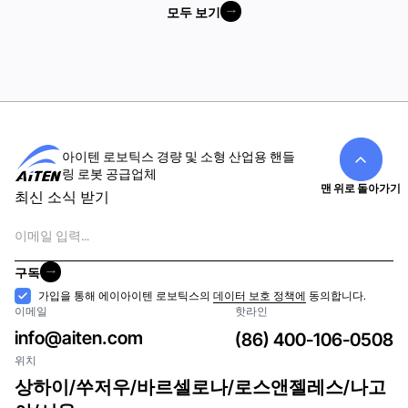
모두 보기
모두 보기
아이텐 로보틱스 경량 및 소형 산업용 핸들
링 로봇 공급업체
맨 위로 돌아가기
최신 소식 받기
이
메
일
구독
구독
수
가입을 통해 에이아이텐 로보틱스의
데이터 보호 정책에
동의합니다.
이메일
핫라인
락
info@aiten.com
(86) 400-106-0508
위치
상하이/쑤저우/바르셀로나/로스앤젤레스/나고