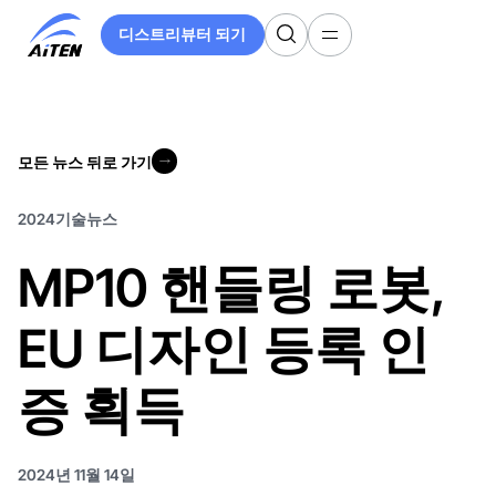
주
디스트리뷰터 되기
요
디스트리뷰터 되기
콘
텐
츠
로
모든 뉴스 뒤로 가기
건
모든 뉴스 뒤로 가기
너
뛰
2024
기술
뉴스
기
MP10 핸들링 로봇,
EU 디자인 등록 인
증 획득
2024년 11월 14일