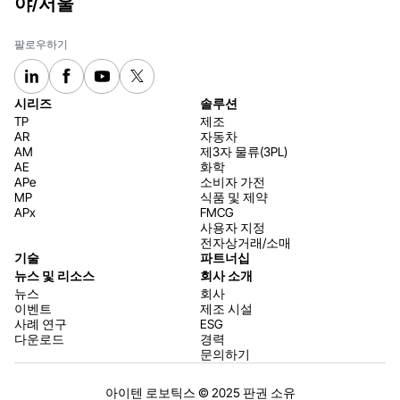
야/서울
팔로우하기
시리즈
솔루션
TP
제조
AR
자동차
AM
제3자 물류(3PL)
AE
화학
APe
소비자 가전
MP
식품 및 제약
APx
FMCG
사용자 지정
전자상거래/소매
기술
파트너십
뉴스 및 리소스
회사 소개
뉴스
회사
이벤트
제조 시설
사례 연구
ESG
다운로드
경력
문의하기
아이텐 로보틱스 © 2025 판권 소유