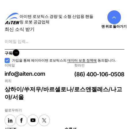
아이텐 로보틱스 경량 및 소형 산업용 핸들
링 로봇 공급업체
맨 위로 돌아가기
최신 소식 받기
이
메
일
구독
구독
수
가입을 통해 에이아이텐 로보틱스의
데이터 보호 정책에
동의합니다.
이메일
핫라인
락
info@aiten.com
(86) 400-106-0508
위치
상하이/쑤저우/바르셀로나/로스앤젤레스/나고
야/서울
팔로우하기