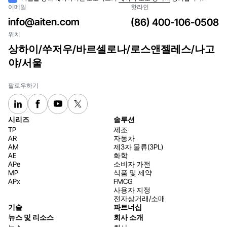
이메일
핫라인
락
info@aiten.com
(86) 400-106-0508
위치
상하이/쑤저우/바르셀로나/로스앤젤레스/나고
야/서울
팔로우하기
시리즈
솔루션
TP
제조
AR
자동차
AM
제3자 물류(3PL)
AE
화학
APe
소비자 가전
MP
식품 및 제약
APx
FMCG
사용자 지정
전자상거래/소매
기술
파트너십
뉴스 및 리소스
회사 소개