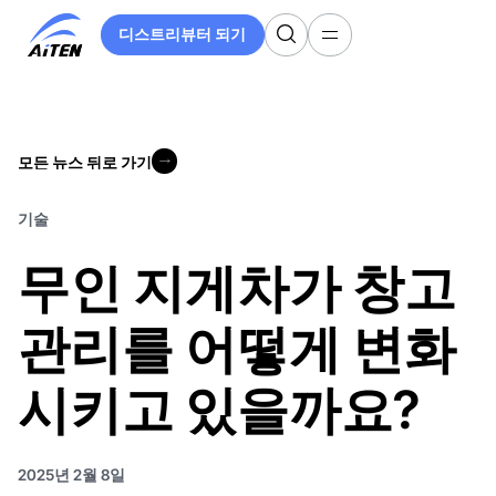
주
디스트리뷰터 되기
요
디스트리뷰터 되기
콘
텐
츠
로
모든 뉴스 뒤로 가기
건
모든 뉴스 뒤로 가기
너
뛰
기술
기
무인 지게차가 창고
관리를 어떻게 변화
시키고 있을까요?
2025년 2월 8일