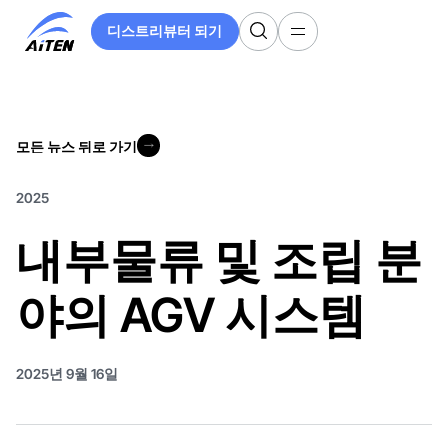
주
디스트리뷰터 되기
요
디스트리뷰터 되기
콘
텐
츠
로
모든 뉴스 뒤로 가기
건
모든 뉴스 뒤로 가기
너
뛰
2025
기
내부물류 및 조립 분
야의 AGV 시스템
2025년 9월 16일