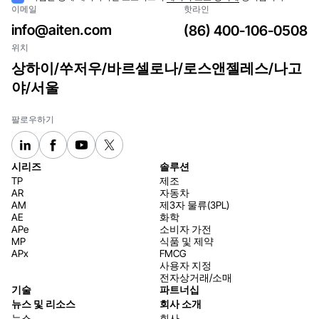
이메일
핫라인
락
info@aiten.com
(86) 400-106-0508
위치
상하이/쑤저우/바르셀로나/로스앤젤레스/나고
야/서울
팔로우하기
시리즈
솔루션
TP
제조
AR
자동차
AM
제3자 물류(3PL)
AE
화학
APe
소비자 가전
MP
식품 및 제약
APx
FMCG
사용자 지정
전자상거래/소매
기술
파트너십
뉴스 및 리소스
회사 소개
뉴스
회사