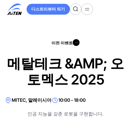
주
디스트리뷰터 되기
요
디스트리뷰터 되기
콘
텐
츠
로
이전 이벤트
건
이전 이벤트
너
뛰
메탈테크 &AMP; 오
기
토멕스 2025
MITEC, 말레이시아
10:00 - 18:00
인공 지능을 갖춘 로봇을 구현합니다.