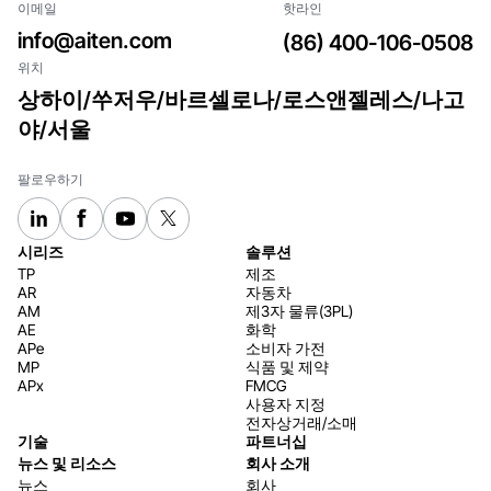
이메일
핫라인
락
info@aiten.com
(86) 400-106-0508
위치
상하이/쑤저우/바르셀로나/로스앤젤레스/나고
야/서울
팔로우하기
시리즈
솔루션
TP
제조
AR
자동차
AM
제3자 물류(3PL)
AE
화학
APe
소비자 가전
MP
식품 및 제약
APx
FMCG
사용자 지정
전자상거래/소매
기술
파트너십
뉴스 및 리소스
회사 소개
뉴스
회사