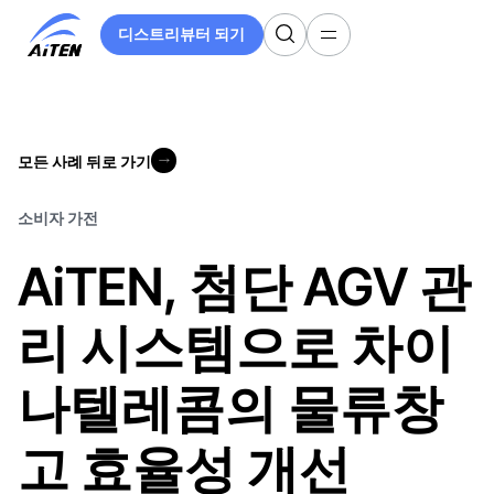
주
디스트리뷰터 되기
요
디스트리뷰터 되기
콘
텐
츠
로
모든 사례 뒤로 가기
건
모든 사례 뒤로 가기
너
뛰
소비자 가전
기
AiTEN, 첨단 AGV 관
리 시스템으로 차이
나텔레콤의 물류창
고 효율성 개선