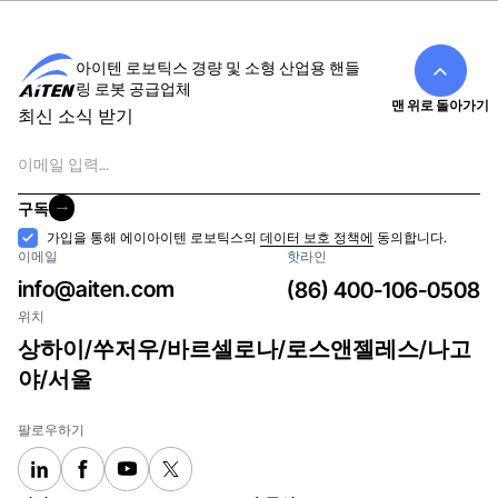
아이텐 로보틱스 경량 및 소형 산업용 핸들
링 로봇 공급업체
맨 위로 돌아가기
최신 소식 받기
이
메
일
구독
구독
수
가입을 통해 에이아이텐 로보틱스의
데이터 보호 정책에
동의합니다.
이메일
핫라인
락
info@aiten.com
(86) 400-106-0508
위치
상하이/쑤저우/바르셀로나/로스앤젤레스/나고
야/서울
팔로우하기