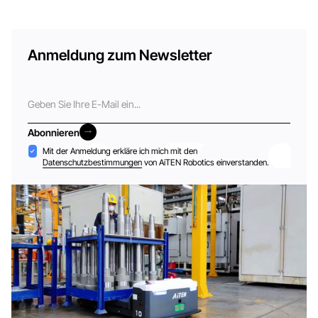
Anmeldung zum Newsletter
E-
Mail
Abonnieren
Abonnieren
Akzeptanz
Mit der Anmeldung erkläre ich mich mit den
Datenschutzbestimmungen
von AiTEN Robotics einverstanden.