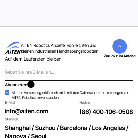
Alle anzeigen
AiTEN Robotics Anbieter von leichten und
kleinen industriellen Handhabungsrobotern
Zurück zum Anfang
Auf dem Laufenden bleiben
E-
Mail
Abonnieren
Abonnieren
Akzeptanz
Mit der Anmeldung erkläre ich mich mit den
Datenschutzbestimmungen
von
AiTEN Robotics einverstanden.
E-Mail
Hotline
info@aiten.com
(86) 400-106-0508
Standort
Shanghai / Suzhou / Barcelona / Los Angeles /
Nagoya / Seoul