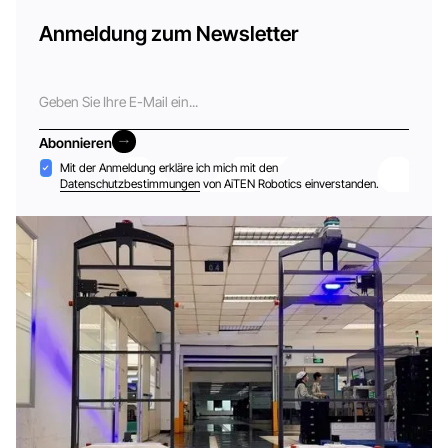
Anmeldung zum Newsletter
E-
Mail
Abonnieren
Abonnieren
Akzeptanz
Mit der Anmeldung erkläre ich mich mit den
Datenschutzbestimmungen
von AiTEN Robotics einverstanden.