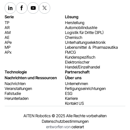
Serie
Lösung
TP
Herstellung
AR
Automobilindustrie
AM
Logistik für Dritte (3PL)
AE
Chemisch
APe
Unterhaltungselektronik
MP
Lebensmittel ＆ Pharmazeutika
APx
FMCG
Kundenspezifisch
Elektronischer
Handel/Einzelhandel
Technologie
Partnerschaft
Nachrichten und Ressourcen
Über uns
Nachrichten
Unternehmen
Veranstaltungen
Fertigungseinrichtungen
Fallstudie
ESG
Herunterladen
Karriere
Kontakt US
AiTEN Robotics © 2025 Alle Rechte vorbehalten
Datenschutzbestimmungen
entworfen von
celerart