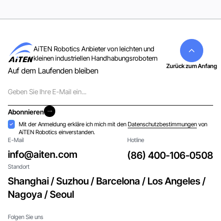
AiTEN Robotics Anbieter von leichten und
kleinen industriellen Handhabungsrobotern
Zurück zum Anfang
Auf dem Laufenden bleiben
E-
Mail
Abonnieren
Abonnieren
Akzeptanz
Mit der Anmeldung erkläre ich mich mit den
Datenschutzbestimmungen
von
AiTEN Robotics einverstanden.
E-Mail
Hotline
info@aiten.com
(86) 400-106-0508
Standort
Shanghai / Suzhou / Barcelona / Los Angeles /
Nagoya / Seoul
Folgen Sie uns