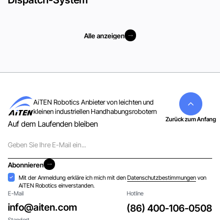
Alle anzeigen
Alle anzeigen
AiTEN Robotics Anbieter von leichten und
kleinen industriellen Handhabungsrobotern
Zurück zum Anfang
Auf dem Laufenden bleiben
E-
Mail
Abonnieren
Abonnieren
Akzeptanz
Mit der Anmeldung erkläre ich mich mit den
Datenschutzbestimmungen
von
AiTEN Robotics einverstanden.
E-Mail
Hotline
info@aiten.com
(86) 400-106-0508
Standort